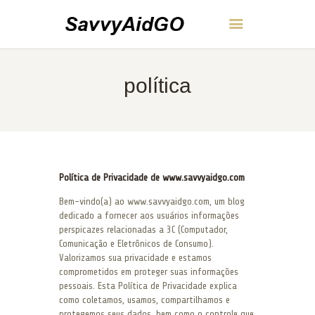
SavvyAidGO
política
INÍCIO
SOBRE
CONTATO
POLÍTICA
PORTUGUÊS
Política de Privacidade de www.savvyaidgo.com
Bem-vindo(a) ao www.savvyaidgo.com, um blog
dedicado a fornecer aos usuários informações
perspicazes relacionadas a 3C (Computador,
Comunicação e Eletrônicos de Consumo).
Valorizamos sua privacidade e estamos
comprometidos em proteger suas informações
pessoais. Esta Política de Privacidade explica
como coletamos, usamos, compartilhamos e
protegemos seus dados, bem como o controle que