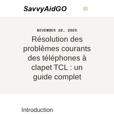
SavvyAidGO
NOVEMBER 22, 2025
ACCUEIL
Résolution des
À PROPOS
CONTACT
problèmes courants
POLITIQUE
des téléphones à
FRANÇAIS
clapet TCL : un
guide complet
Introduction